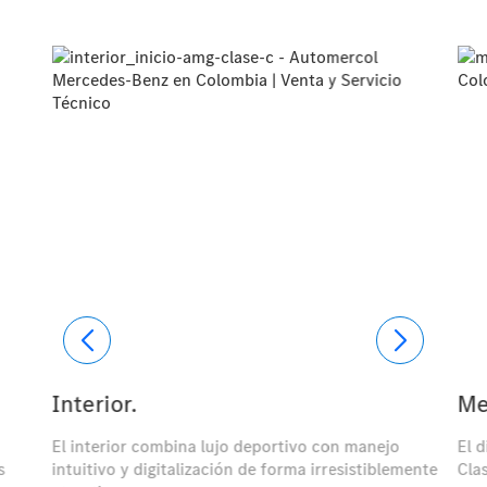
Interior.
Me
El interior combina lujo deportivo con manejo
El 
s
intuitivo y digitalización de forma irresistiblemente
Cla